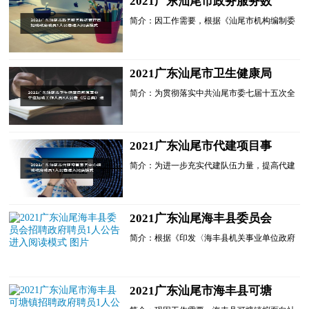
2021广东汕尾市政务服务数
据管理局招聘政府聘员1人公
简介：因工作需要，根据《汕尾市机构编制委
告进入阅读模式
员会关于印发<汕尾市市直单位政府聘员管理
办法>的通知》(汕机编【2018】95号)规定，
经研究，汕尾市政务服务数据管理局决定面向
社会公开招聘政府聘员。现将有关事项公告如
2021广东汕尾市卫生健康局
下：一、招聘原则坚持德才兼备的用人标准，
所属事业单位招聘工作人员8
公开考试，择优聘用......
简介：为贯彻落实中共汕尾市委七届十五次全
人公告（综合类）进入阅读模
会精神，进一步加强我市卫生人才队伍建设，
式
加强精神卫生服务体系建设，提升全市公共卫
生服务能力，加快......
2021广东汕尾市代建项目事
务中心招聘政府聘员1人公告
简介：为进一步充实代建队伍力量，提高代建
进入阅读模式
中心工作水平，根据《汕尾市机构编制委员会
关于印发<汕尾市市直单位政府聘员管理办法
>的通知》(汕机编〔2018〕95号)规定，经研
究，汕尾市代建项目事务中心决定面向社会公
2021广东汕尾海丰县委员会
开招聘政府聘员1名。现就有关事项公告如
招聘政府聘员1人公告进入阅
下：一、招聘原则坚持......
简介：根据《印发〈海丰县机关事业单位政府
读模式
聘员管理办法〉的通知》(海机编〔2016〕21
号 )和《中共海丰县委机构编制委员会关于同
意核增海丰县志愿者指导中心人员编制的批
复》(海机编〔2021〕53号)规定，结合工作实
2021广东汕尾市海丰县可塘
际，共青团海丰县委员会决定面向社会公开招
镇招聘政府聘员1人公告进入
聘政府聘员1名，作......