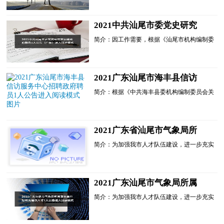
生城市、省文明城市，聚焦山海湖城红色圣地
活力湾区新定位，打......
2021中共汕尾市委党史研究
室招聘政府聘员1人公告（广
简介：因工作需要，根据《汕尾市机构编制委
东）进入阅读模式
员会关于印发<汕尾市市直单位政府聘员管理
办法>的通知》(汕机编〔2018〕95号)规定，
经研究，中共汕尾市...
2021广东汕尾市海丰县信访
服务中心招聘政府聘员1人公
简介：根据《中共海丰县委机构编制委员会关
告进入阅读模式
于同意海丰县信访 服务中心核定政府聘员员
额的批复》(海机编[2021]38号)文件规定，结
合工作实际，海丰...
2021广东省汕尾市气象局所
属事业单位招聘高层次人才1
简介：为加强我市人才队伍建设，进一步充实
人公告进入阅读模式
我市高层次人才队伍，经研究，广东省汕尾市
气象局所属事业单位汕尾市突发事件预警信息
发布中心决定面向...
2021广东汕尾市气象局所属
事业单位招聘高层次人才1人
简介：为加强我市人才队伍建设，进一步充实
公告进入阅读模式
我市高层次人才队伍，经研究，广东省汕尾市
气象局所属事业单位汕尾市突发事件预警信息
发布中心决定面向......