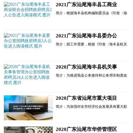
招聘政府聘员1名，作为海丰县自然资源局国
2021广东汕尾海丰县工商业
土空间规划股的工作人员，特制定本方案。
联合会招聘政府聘员2人公告
一、招聘原则坚持德才兼备......
简介：根据海丰县机构编制委员会《印发〈海
进入阅读模式
丰县机关事业单位政府聘员管理办法〉的通
知》(海机编〔2016〕21号)、《中共海丰县委
机构编制委员会关于同意海丰县工商业联合会
核定政府聘员员额的批复》(海机编〔2021〕
2021广东汕尾海丰县委办公
36号)文件规定，现因工作需要，经海丰县工
室招聘政府聘员3人公告进入
商业联...
简介：因工作需要，根据《印发〈海丰县机关
阅读模式
事业单位政府聘员管理办法〉的通知》(海机
编〔2016〕21号)规定，经研究，中共海丰县
委办公室决定公开招聘政府聘员3名，现公告
如下：一、招聘原则坚持德才兼备的用人标
2020广东汕尾海丰县机关事
准，公开考试，择优聘用。(一)坚持公平、公
务管理办公室招聘政府聘员24
开、公正的原则;(二)实......
简介：为推进我县公务接待和公务用车制度改
人公告进入阅读模式
革，加强公务接待和公务用车规范化管理，促
进党风廉政建设和节约型机关建设，根据《海
丰县机关事业单位政府聘员管理办法》(海机
编[2016]21号)、《中共海丰县委机构编制委员
2020广东省汕尾市重大项目
会...
前期工作办公室招聘2人公告
简介：为加强对全市经济社会发展具有重大影
进入阅读模式
响项目的前期规划研究，开展市级重大项目的
策划、储备、培育和论证工作，即日起面向社
会公开招聘2名博士研究生学历急需紧缺人
才，现将有关事项公告如下：一、招聘职位和
2020广东汕尾市华侨管理区
要求具...