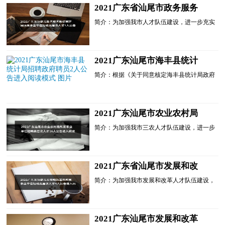
2021广东省汕尾市政务服务
数据管理局所属事业单位招聘
简介：为加强我市人才队伍建设，进一步充实
高层次人才1人公告进入阅读
我市高层次人才队伍，经研究，汕尾市政务服
模式
务数据管理局所属事业单位决定面向社会公开
招聘高层次人才。...
2021广东汕尾市海丰县统计
局招聘政府聘员2人公告进入
简介：根据《关于同意核定海丰县统计局政府
阅读模式
聘员员额的通知》(海机编〔2020〕110号)和
县统计局实际工作需要，海丰县统计局决定面
向社会公开招聘政...
2021广东汕尾市农业农村局
所属事业单位招聘高层次人才
简介：为加强我市三农人才队伍建设，进一步
16人公告进入阅读模式
充实我市高层次人才队伍，经研究，汕尾市农
业农村局所属事业单位汕尾市农业科学院决定
面向社会公开招聘...
2021广东省汕尾市发展和改
革局所属事业单位招聘高层次
简介：为加强我市发展和改革人才队伍建设，
人才4人公告进入阅读模式
进一步充实我市高层次人才队伍，经研究，汕
尾市发展和改革局所属事业单位汕尾市重大项
目前期工作办公室...
2021广东汕尾市发展和改革