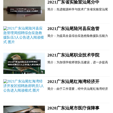
2021广东省实验室汕尾分中
心行政与综合管理人员招聘4
简介：先进能源科学与技术广东省实验室汕尾
人公告进入阅读模式
分中心(以下简称省实验室汕尾分中心)是广东
省政府批准建设，在汕尾市注册成立的新型科
研类事业单位。根...
2021广东汕尾陆河县应急管
理局招聘综合应急救援队伍3
简介：为提高全县综合应急抢险救援队伍能力
人公告进入阅读模式
建设，按照公开、平等、竞争、择优的原则，
拟向社会公开招聘我县综合应急救援队员3
名，现将有关事项公...
2021广东汕尾职业技术学院
招聘政府聘员7人公告进入阅
简介：为加强学校师资队伍建设，进一步提高
读模式
办学水平，根据《汕尾市机构编制委员会关于
印发的通知》(汕机编〔201...
2021广东汕尾红海湾经济开
发区招聘政府聘员5人公告进
简介：由于工作需要，经中共汕尾红海湾经济
入阅读模式
开发区党工委组织人社局领导班子会议讨论研
究决定拟组织招聘区党工委组织人社局、区关
工委工作人员共5...
2020广东汕尾市医疗保障事