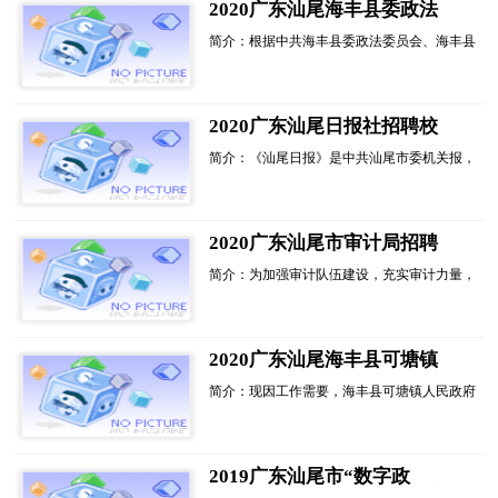
2020广东汕尾海丰县委政法
委招聘政府聘员3人公告进入
简介：根据中共海丰县委政法委员会、海丰县
阅读模式
法学会的实际工作需要，拟面向社会公开招聘
政府聘员3名，负责政法辅助工作。现将相关
招聘事宜公告如下:...
2020广东汕尾日报社招聘校
对员公告（2人）进入阅读模
简介：《汕尾日报》是中共汕尾市委机关报，
式
因报业发展需要，现需招聘校对员2名。一、
报名条件1、具有中华人民共和国国籍，拥护
中国共产党的领导，热爱祖国，热爱社会主
义，热爱新闻事业，遵纪守法，能吃苦耐劳，
2020广东汕尾市审计局招聘
品行良...
审计中心工作人员1名公告进
简介：为加强审计队伍建设，充实审计力量，
入阅读模式
引进高学历人才，优化人员结构，根据《广东
省事业单位公开招聘人员办法》(广东省人民
政府令第139号)的有关规定，决定面向社会公
开招聘汕尾市审计局审计中心工作人员1名，
2020广东汕尾海丰县可塘镇
现公...
人民政府招聘政府聘员1人公
简介：现因工作需要，海丰县可塘镇人民政府
告进入阅读模式
拟面向社会公开招聘政府聘员1名，作为镇退
役军人服务站工作人员，现公告如下：一、招
聘原则坚持德才兼...
2019广东汕尾市“数字政