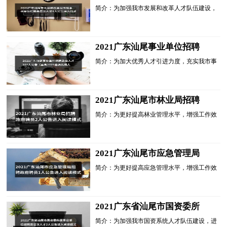
局所属事业单位招聘高层次人
简介：为加强我市发展和改革人才队伍建设，
才4人公告进入阅读模式
进一步充实我市高层次人才队伍，经研究，汕
尾市发展和改革局所属事业单位汕尾市重大项
目前期工作办公室......
2021广东汕尾事业单位招聘
急需人才107人公告（面向
简介：为加大优秀人才引进力度，充实我市事
2021选调优秀大学毕业生）
业单位人才队伍，根据省委、省政府有关政策
进入阅读模式
规定，经研究，决定从参加广东省2021年度选
调优秀大学毕业生......
2021广东汕尾市林业局招聘
政府聘员2人公告进入阅读模
简介：为更好提高林业管理水平，增强工作效
式
能，根据《汕尾市机构编制委员会关于印发<
汕尾市市直单位政府聘员管理办法>的通知》
(汕机编〔2018〕95...
2021广东汕尾市应急管理局
招聘政府聘员1人公告进入阅
简介：为更好提高应急管理水平，增强工作效
读模式
能，根据《汕尾市机构编制委员会关于印发<
汕尾市市直单位政府聘员管理办法>的通知》
(汕机编〔2018〕95...
2021广东省汕尾市国资委所
属事业单位招聘高层次人才2
简介：为加强我市国资系统人才队伍建设，进
人公告进入阅读模式