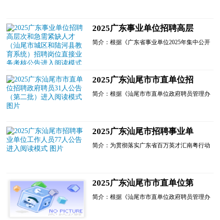
障部关于进一步做好事业单位公开招聘工作的
通知》(人社部发〔2024〕57号)和《广东省事
业单位公开招聘人员办法》(粤府令第301
2025广东事业单位招聘高层
号)，我县决定面向社会公开招聘3名急需...
次和急需紧缺人才（汕尾市城
简介：根据《广东省事业单位2025年集中公开
区和陆河县教育系统）招聘岗
招聘高层次和急需紧缺人才公告》及有关规
位直接业务考核公告进入阅读
定，现将广东省事业单位2025年集中公开招聘
高层次和急需紧缺人才(汕尾市城区和陆河县
模式
教育系统)招聘岗位直接业务考核有关事项公
2025广东汕尾市市直单位招
告如下：
聘政府聘员31人公告（第二
一、参加直接业务考核人员名单
简介：根据《汕尾市市直单位政府聘员管理办
报考汕尾市城区教育局属......
批）进入阅读模式
法》《关于规范使用市直机关事业单位政府聘
员的通知》等有关规定，中共汕尾市纪委工作
基地管理中心、市委办公室等2家单位决定面
向社会公开招聘政府聘员31名。现将有关事项
2025广东汕尾市招聘事业单
公告如下：一、招聘原则坚持德才兼备的用人
位工作人员77人公告 进入阅
标准...
简介：为贯彻落实广东省百万英才汇南粤行动
读模式
计划，深入实施新时代人才强市战略，进一步
加强人才队伍建设，根据《广东省事业单位公
开招聘人员办法》......
2025广东汕尾市市直单位第
一批招聘政府聘员6人公告进
简介：根据《汕尾市市直单位政府聘员管理办
入阅读模式
法》《关于规范使用市直机关事业单位政府聘
员的通知》等有关规定，汕尾市市直2家单位