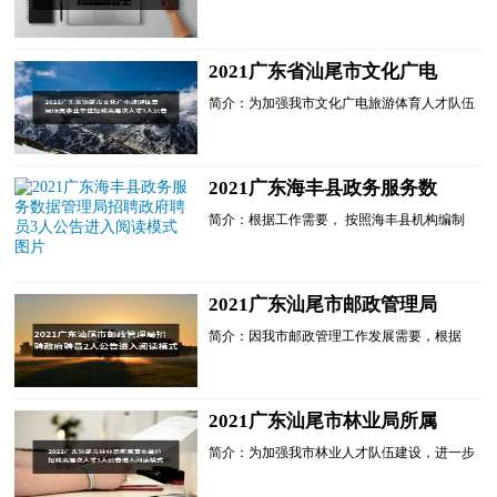
一步充实我市高层次人才队伍，经研究，汕尾
市国资委所属事业单位汕尾市国有企业服务中
心决定面向社会公......
2021广东省汕尾市文化广电
旅游体育局所属事业单位招聘
简介：为加强我市文化广电旅游体育人才队伍
高层次人才1人公告进入阅读
建设，进一步充实我市高层次人才队伍，经研
模式
究，汕尾市文化广电旅游体育局所属事业单位
汕尾市文化旅游体...
2021广东海丰县政务服务数
据管理局招聘政府聘员3人公
简介：根据工作需要， 按照海丰县机构编制
告进入阅读模式
委员会《印发〈海丰县机关事业单位政府聘员
管理办法〉的通知》(海机编〔2016〕21号)和
《关于同意增加汕...
2021广东汕尾市邮政管理局
招聘政府聘员2人公告进入阅
简介：因我市邮政管理工作发展需要，根据
读模式
《汕尾市机构编制委员会关于印发<汕尾市市
直单位政府聘员管理办法>的通知》(汕机编
〔2018〕95号)规定，经...
2021广东汕尾市林业局所属
事业单位招聘高层次人才1人
简介：为加强我市林业人才队伍建设，进一步
公告进入阅读模式
充实我市高层次人才队伍，经研究，汕尾市林
业局所属事业单位森林资源保育中心决定面向