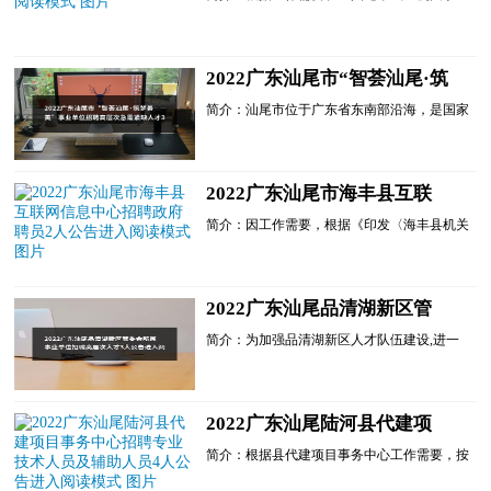
单位政府聘员管理办法》，我区决定面向社会
公开招聘36个岗位共69名政府聘员，现将有关
事项公告如下：一、招聘原则(一)坚持德才兼
备的原则;(二)坚持公开、平等、竞争、择优的
2022广东汕尾市“智荟汕尾·筑
原则;(三)坚持程序规范、接受监督的原则。
梦善美”事业单位招聘高层次
二、招聘岗位、对......
简介：汕尾市位于广东省东南部沿海，是国家
急需紧缺人才367人公告进入
卫生城市、省文明城市。近年来，汕尾聚焦山
阅读模式
海湖城红色圣地活力湾区新定位，正努力成为
一座高品质有活力的现代化滨海城市。为进一
步加强人才队伍建设，增强汕尾高质量发展新
2022广东汕尾市海丰县互联
动能，经研究，我市事业单位决定面向社会公
网信息中心招聘政府聘员2人
开招聘高层次急需......
简介：因工作需要，根据《印发〈海丰县机关
公告进入阅读模式
事业单位政府聘员管理办法〉的通知》(海机
编〔2016〕21号)规定，经研究，中共海丰县
委宣传部下属单位海丰县互联网信息中心决定
公开招聘政府聘员2名，现公告如下：一、招
2022广东汕尾品清湖新区管
聘原则坚持德才兼备的用人标准，公开考试，
委会所属事业单位招聘高层次
择优聘用。(一)坚持......
简介：为加强品清湖新区人才队伍建设,进一
人才3人公告进入阅读模式
步充实品清湖新区高层次人才队伍，推动品清
湖新区高质量发展，经研究，汕尾品清湖新区
管委会所属事业单位汕尾品清湖新区综合服务
发展中心决定面向社会公开招聘高层次人才，
2022广东汕尾陆河县代建项
根据《广东省事业单位公开招聘人员办法》
目事务中心招聘专业技术人员
(省政府令第139号)等......
简介：根据县代建项目事务中心工作需要，按
及辅助人员4人公告进入阅读
照公开、公平、竞争、择优的原则，决定向社
模式
会公开招聘专业技术人员及辅助人员共4名。