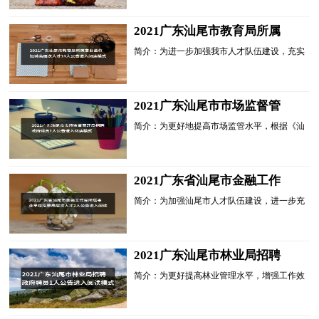
据《广东省事业单...
2021广东汕尾市教育局所属
事业单位招聘高层次人才14人
简介：为进一步加强我市人才队伍建设，充实
公告进入阅读模式
我市高层次人才队伍，经研究，汕尾市教育局
所属事业单位决定面向社会公开招聘高层次人
才。根据《广东省...
2021广东汕尾市市场监督管
理局招聘政府聘员1人公告进
简介：为更好地提高市场监管水平，根据《汕
入阅读模式
尾市机构编制委员会关于印发<汕尾市市直单
位政府聘员管理办法>的通知》(汕机编
[2018]95号)规定，经研究...
2021广东省汕尾市金融工作
局所属事业单位招聘高层次人
简介：为加强汕尾市人才队伍建设，进一步充
才2人公告进入阅读模式
实汕尾高层次人才队伍，经研究，汕尾市金融
工作局所属事业单位决定面向社会公开招聘高
层次人才。根据《...
2021广东汕尾市林业局招聘
政府聘员1人公告进入阅读模
简介：为更好提高林业管理水平，增强工作效
式
能，根据《汕尾市机构编制委员会关于印发<
汕尾市市直单位政府聘员管理办法>的通知》
(汕机编〔2018〕95...