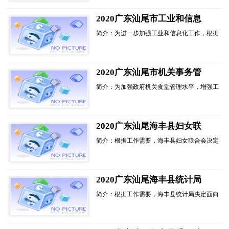
见》等政策文件精神，我区决定面向社会公开
招聘区委党校、区审计局下属事业单位工作人
2020广东汕尾市工业和信息
员,现将...
化局招聘政府聘员2人公告进
简介：为进一步加强工业和信息化工作，根据
入阅读模式
《汕尾市机构编制委员会关于印发<汕尾市市
直单位政府聘员管理办法>的通知》(汕机编
[2018]95号)规定，经研究，汕尾市工业和信息
化局决定面向社会公开招聘政府聘员。现将有
2020广东汕尾市机关事务管
关事...
理办公室招聘政府聘员1人公
简介：为加强政府机关食堂管理水平，增强工
告进入阅读模式
作效能，确保工作人员用餐安全，根据《汕尾
市机构编制委员会关于印发<汕尾市市直单位
政府聘员管理办法>的通知》(汕机编【2018】
95号)规定，经研究，汕尾市机关事务管理办
2020广东汕尾海丰县妇女联
公室...
合会招聘政府聘员1人公告进
简介：根据工作需要，海丰县妇女联合会决定
入阅读模式
面向社会公开招聘政府聘员1名，作为县妇联
办公室的工作人员，现公告如下：一、招聘原
则坚持德才兼备的...
2020广东汕尾海丰县统计局
招聘政府聘员1人公告进入阅
简介：根据工作需要，海丰县统计局决定面向
读模式
社会公开招聘政府聘员1名，作为海丰县统计
局的工作人员，现公告如下：一、招聘原则坚
持德才兼备的用人...