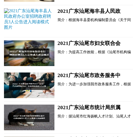
社会公开招聘高层......
2021广东汕尾海丰县人民政
府办公室招聘政府聘员3人公
简介：根据海丰县委机构编制委员会《关于同
告进入阅读模式
意增加县政府办政府聘员员额的批复》(海机
编[2020]106号)文件，经县政府办研究同意，
决定组织招聘3名政...
2021广东汕尾市妇女联合会
招聘政府聘员1人公告进入阅
简介：为提高工作效能，根据《汕尾市机构编
读模式
制委员会关于印发<汕尾市市直单位政府聘员
管理办法>的通知》(汕机编〔2018〕95号)规
定，经研究，汕尾市...
2021广东汕尾市政务服务中
心（市公共资源交易中心）招
简介：为进一步加强我市政务服务工作，根据
聘政府聘员3人公告进入阅读
《汕尾市机构编制委员会关于印发<汕尾市市
模式
直单位政府聘员管理办法>的通知》(汕机编
〔2018〕95号)规定，...
2021广东汕尾市统计局所属
事业单位引进高层次人才1人
简介：据汕尾市红海扬帆人才计划、汕尾人才
公告进入阅读模式
工作方案和招才引智工作方案，为加强我市统
计系统人才队伍建设，进一步充实我市高层次
人才队伍，经研究...