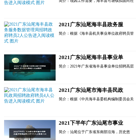
简介：现因工作需要，海丰县可塘镇拟面向社
阅读模式
会公开招聘政府聘员1名，作为镇退役军人服
务中心工作人员，现公告如下：一、招聘原则
坚持德才兼备的用人标准，公开考试，择优聘
用。(一)坚持公平、公开、公正的原则;(二)实
2021广东汕尾海丰县政务服
施公开招聘、规范程序、接受监督的原则。
务数据管理局招聘政府聘员2
二、招聘单位及人数......
简介：根据《海丰县机关事业单位政府聘员管
人公告进入阅读模式
理办法》(海机编〔2016〕21号)《中共海丰县
委办公室 海丰县人民政府办公室关于印发<海
丰县政务服务数据管理局职能配置、内设机构
和人员编制规定>的通知》(海委办〔2019〕50
2021广东汕尾海丰县事业单
号)文件规定，结合工作实际，海丰县政务服
位招聘高层次人才37人公告进
务数据管理局决定......
简介：2021年广东省海丰县事业单位招聘高层
入阅读模式
次人才公告为进一步加强我县人才队伍建设，
靶向引进急需紧缺高层次人才，纵深推进我县
招才引智工作,增......
2021广东汕尾市海丰县民政
局招聘政府聘员4人公告进入
简介：根据《中共海丰县委机构编制委员会关
阅读模式
于同意海丰县民政局核定政府聘员员额的批
复》(海机编[2021]35号)文件规定，结合工作
实际，海丰县民政局......
2021下半年广东汕尾市事业
单位招聘高层次急需紧缺人才
简介：汕尾位于广东省东南部沿海，历史悠
104人公告进入阅读模式
久、人文荟萃、生态纯美、风景秀丽，国家卫