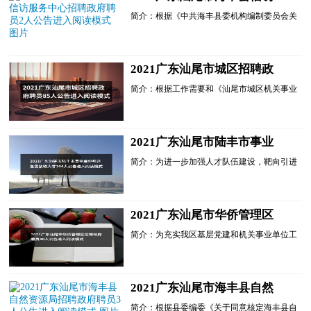
服务中心招聘政府聘员2人公
简介：根据《中共海丰县委机构编制委员会关
告进入阅读模式
于同意海丰县信访 服务中心核定政府聘员员
额的批复》(海机编[2021]38号)文件规定，结
合工作实际，海丰...
2021广东汕尾市城区招聘政
府聘员85人公告进入阅读模式
简介：根据工作需要和《汕尾市城区机关事业
单位政府聘员管理办法》等相关规定，我区决
定面向社会公开招聘24个单位的44个岗位，共
85名政府聘员，现...
2021广东汕尾市陆丰市事业
单位引进急需紧缺人才104人
简介：为进一步加强人才队伍建设，靶向引进
公告进入阅读模式
急需紧缺高层次人才，纵深推进我市招才引智
工作,增强高质量发展新动能，经研究，面向
社会引进104名急需......
2021广东汕尾市华侨管理区
招聘政府聘员30人公告进入阅
简介：为充实我区基层党建和机关事业单位工
读模式
作力量，缓解相关单位人员不足问题，汕尾市
华侨管理区委、区管委决定面向社会公开招聘
政府聘员30名，其......
2021广东汕尾市海丰县自然
资源局招聘政府聘员3人公告
简介：根据县委编委《关于同意核定海丰县自