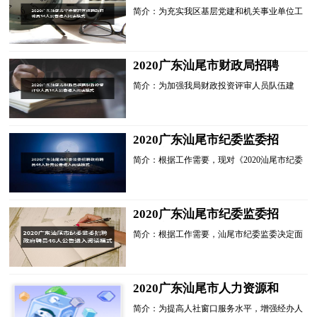
招聘政府聘员34人公告进入阅
简介：为充实我区基层党建和机关事业单位工
读模式
作力量，缓解相关单位人员不足问题，汕尾市
华侨管理区委、区管委决定面向社会公开招聘
党建指导员4名、政府文员30名。现将有关事
项公告如下：一、招聘原则坚持德才兼备的用
2020广东汕尾市财政局招聘
人标...
财政投资评审人员10人公告进
简介：为加强我局财政投资评审人员队伍建
入阅读模式
设，提高投资评审质效，需面向社会公开招聘
财政投资评审专业技术人员10名，具体招聘情
况如下：一、招聘岗位及专业1、高级工程师
(4名，岗位代码：1001)(1)具有国家承认的全
2020广东汕尾市纪委监委招
日制大...
聘政府聘员46人补充公告进入
简介：根据工作需要，现对《2020汕尾市纪委
阅读模式
监委招聘政府聘员公告》作出补充说明：本次
招聘考试成绩有效期自首批公示之日起六个月
内有效，若本次招聘岗位出现空缺的，经市人
力资源和社会保障局同意，可在本次参加招聘
2020广东汕尾市纪委监委招
的...
聘政府聘员46人公告进入阅读
简介：根据工作需要，汕尾市纪委监委决定面
模式
向社会公开招聘政府聘员。政府聘员主要负责
纪检监察辅助工作、工作基地管理中心辅助工
作。现将有关事项公告如下。一、招聘原则坚
持德才兼备的用人标准，公开考试，择优聘
2020广东汕尾市人力资源和
用。...
社会保障局招聘政府聘员2人
简介：为提高人社窗口服务水平，增强经办人
公告进入阅读模式