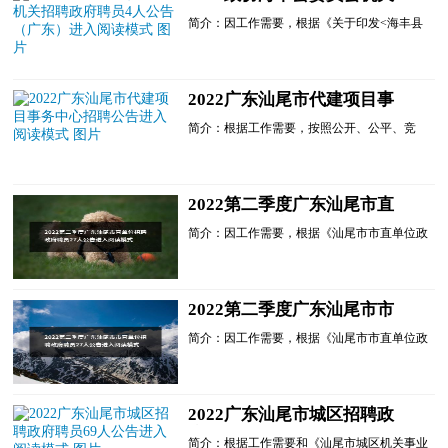
招聘政府聘员4人公告（广
平、公开、公正的原则;......
简介：因工作需要，根据《关于印发<海丰县
东）进入阅读模式
机关事业单位政府聘员管理办法>的通知》(海
机编〔2016〕21号)有关规定，经研究，政协
海丰县委员会机关决定面向社会公开招聘政府
聘员4名，现公告如下：一、招聘原则坚持德
2022广东汕尾市代建项目事
才兼备的用人标准，公开考试，择优聘用。
务中心招聘公告进入阅读模式
(一)坚持公平、公开、......
简介：根据工作需要，按照公开、公平、竞
争、择优的原则，现面向社会公开招聘工程
师、造价工程师、安全管理员等岗位工作人员
若干名，有关事项公告如下：一、单位介绍汕
尾市代建项目事务中心为市政府直属的正处级
2022第二季度广东汕尾市直
参公事业单位，主要负责市政府投资市属非经
单位招聘政府聘员27人公告进
营性项...
简介：因工作需要，根据《汕尾市市直单位政
入阅读模式
府聘员管理办法》《关于规范使用市直机关事
业单位政府聘员的通知》等有关规定，汕尾市
人大常委会办公室等8家单位决定面向社会公
开招聘政府聘员27名。现将有关事项公告如
2022第二季度广东汕尾市市
下：一、招聘原则坚持德才兼备的用人标准，
直单位招聘政府聘员27人公告
公开考...
简介：因工作需要，根据《汕尾市市直单位政
进入阅读模式
府聘员管理办法》《关于规范使用市直机关事
业单位政府聘员的通知》等有关规定，汕尾市
人大常委会办公室......
2022广东汕尾市城区招聘政
府聘员69人公告进入阅读模式
简介：根据工作需要和《汕尾市城区机关事业