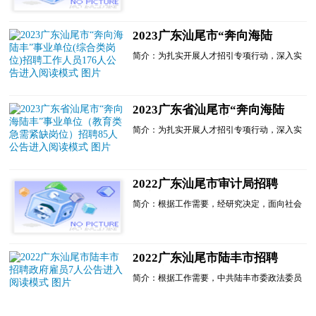
公开招聘37名政府聘员，现将有关事项公告如
下：一、招聘原则(一)坚持德才兼备的原则;
(二)坚持公开、平等、竞争、择优的原则;(三)
2023广东汕尾市“奔向海陆
坚持程序规范、接受监督的原则。二、招聘岗
丰”事业单位(综合类岗位)招
位...
简介：为扎实开展人才招引专项行动，深入实
聘工作人员176人公告进入阅
施新时代人才强市战略，加快构筑人才新高
读模式
地，为汕尾实现高质量发展提供强有力的人才
保障和智力支持，根......
2023广东省汕尾市“奔向海陆
丰”事业单位（教育类急需紧
简介：为扎实开展人才招引专项行动，深入实
缺岗位）招聘85人公告进入阅
施新时代人才强市战略，加快构筑人才新高
读模式
地，为汕尾实现高质量发展提供强有力的人才
保障和智力支持，根据省政府《广东省事业单
位公开招聘人员办法》(省政府令第139号)文
2022广东汕尾市审计局招聘
件规定，经研究，我市事业单位决定面向社会
辅审人员6人公告进入阅读模
公开招...
简介：根据工作需要，经研究决定，面向社会
式
公开招聘辅审人员6名。现将有关事项公告如
下：一、招聘岗位、人数及要求二、面谈符合
条件的应聘人员带齐本人身份证、户口本、学
历证书及学历认证原件及复印件到市审计局进
2022广东汕尾市陆丰市招聘
行面谈。面谈时间、地点另行通知。三、人员
政府雇员7人公告进入阅读模
管理聘用人员由汕......
简介：根据工作需要，中共陆丰市委政法委员
式
会、中共陆丰市甲子镇委员会决定面向社会公
开招聘政府雇员。其岗位工作职责主要负责社
会治理辅助工作。......