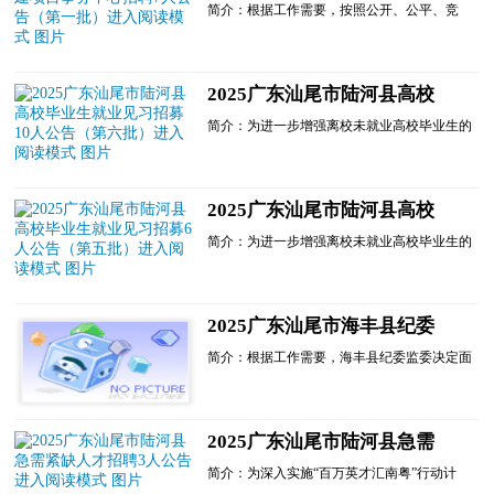
目事务中心招聘7人公告（第
坚持德才兼备的用人标准，公开考试，择优聘
简介：根据工作需要，按照公开、公平、竞
用。
一批）进入阅读模式
争、择优的原则，现面向社会公开招聘工程管
(一)坚持公平、公开、公正......
理、前期管理、政策法规法务专员、资料档案
管理专员等岗位工作人员若干名，有关事项公
告如下：
2025广东汕尾市陆河县高校
一、单位介绍
毕业生就业见习招募10人公告
汕尾市城区代建项目事务中心为汕尾市城区人
简介：为进一步增强离校未就业高校毕业生的
民政府办公室所属事业单位，副科级，公......
（第六批）进入阅读模式
综合素质和职业能力，引导高校毕业生通过见
习实现就业，提升就业见习对高校毕业生的就
业支撑力。现将我县第六批6家见习单位提供
的10个见习岗位面向社会公开招募(见习岗位
2025广东汕尾市陆河县高校
信息详见附件1)，欢迎广大符合条件的离校2
毕业生就业见习招募6人公告
年...
简介：为进一步增强离校未就业高校毕业生的
（第五批）进入阅读模式
综合素质和职业能力，引导高校毕业生通过见
习实现就业，提升就业见习对高校毕业生的就
业支撑力。现将我县第五批见习岗位面向社会
公开招募(见习岗位信息详见附件1)，欢迎广
2025广东汕尾市海丰县纪委
大符合条件的离校2年内未就业高校毕业生、
监委招聘政府聘员6人公告进
登记失业青年(16-24......
简介：根据工作需要，海丰县纪委监委决定面
入阅读模式
向社会公开招聘政府聘员6名，现将有关事项
公告如下：一、指导思想以习近平新时代中国
特色社会主义思想为指导，坚持德才兼备的用
人标准，公开考试，择优聘用。坚持公平、公
2025广东汕尾市陆河县急需
开、公正的原则。实行公开招聘、规范程序、
紧缺人才招聘3人公告进入阅
接受监...
简介：为深入实施“百万英才汇南粤”行动计
读模式
划，根据《中共中央组织部 人力资源社会保