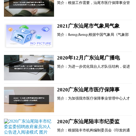
业管理中心招聘政府聘员9人
简介：根据工作需要，汕尾市医疗保障事业管
公告进入阅读模式
理中心决定公开招聘政府聘员9名，承担中心
相关工作。现公告如下：一、招聘原则坚持德
才兼备的用人标准...
2021广东汕尾市气象局气象
类硕士研究生及以上应届高校
简介：&ensp;&ensp;根据中国气象局《气象部
毕业生广州专场招聘1人公告
门事业单位公开招聘应届高校毕业生管理办法
进入阅读模式
(试行)》(气发〔2015〕53号)，广东省汕尾市
气象局将在广州采...
2020年12月广东汕尾广播电
视台引进高层次人才2人公告
简介：为进一步优化我台人才队伍结构，促进
进入阅读模式
我台各项工作高质量发展，决定面向社会公开
引进高层次人才。现就有关事项公告如下：
一、引进原则(一)坚...
2020广东汕尾市医疗保障事
业管理中心招聘5人公告进入
简介：为加强我市医疗保障事业管理中心人才
阅读模式
队伍建设，根据省政府《广东省事业单位公开
招聘人员办法》(省政府令第139号)等政策文
件规定，经研究，...
2020广东汕尾陆丰市纪委监
委招聘政府雇员20人公告进入
简介：根据陆丰市机构编制委员会《印发的通
阅读模式
知》(陆机编〔2014〕7号...