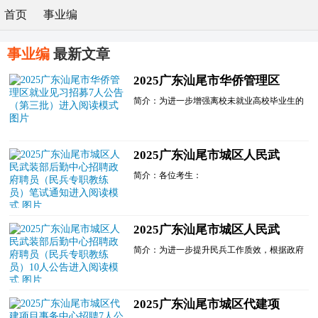
首页
事业编
事业编
最新文章
2025广东汕尾市华侨管理区
就业见习招募7人公告（第三
简介：为进一步增强离校未就业高校毕业生的
批）进入阅读模式
综合素质和职业能力，引导高校毕业生通过见
习实现就业，提升就业见习对高校毕业生的就
业支撑力。现将我区2家见习单位提供的7个见
习岗位面向社会公开招募(见习岗位信息详见
2025广东汕尾市城区人民武
附件1)，欢迎广大符合条件的离校2年内未就
装部后勤中心招聘政府聘员
业高校毕业生、登记......
简介：各位考生：
（民兵专职教练员）笔试通知
根据 2025年10月30日汕尾市城区人民政府门
进入阅读模式
户网站发布的《2025年汕尾市城区人民武装部
后勤中心面向社会招聘政府聘员(民兵专职教
练员)公告》，按照招聘程序，现决定开展政
2025广东汕尾市城区人民武
府聘员(民兵专职教练员)职位的笔试工作，现
装部后勤中心招聘政府聘员
将有关事项通知如下：
简介：为进一步提升民兵工作质效，根据政府
一、笔试时间
（民兵专职教练员）10人公告
聘员有关规定和城区民兵军事训练教学组训人
笔试工......
进入阅读模式
才队伍建设实际需要，经研究，决定公开招聘
10名政府聘员(民兵专职教练员)。现将有关事
项公告如下：
2025广东汕尾市城区代建项
一、招聘原则