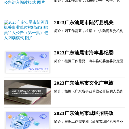
简介：因工作需要，现按照公开、公平、竞
入阅读模式
争、择优的原则，面向社会公开招聘科研助理
一名，有关事项公告如下：
一、单位介绍
汕尾市生产力促进中心为市科学技术局直属的
2023广东汕尾市陆河县机关
公益一类正科级事业单位，主要协助市科技局
事业单位招聘政府聘员11人公
开展科技管理和科技服务工作。
简介：因工作需要，根据《中共陆河县委机构
二、招聘岗位、人员数量
告（第一批）进入阅读模式
编制委员会关于印发的通知》(陆河机编
科技项目......
〔2019〕72号)文件精神，中共陆河县委政法
委员会等8个机关事业单位决定面向社会公开
招聘政府聘员11名，现将有关事项公告如下：
2023广东汕尾市海丰县纪委
一、招聘原则坚持德才兼备的...
监委招聘政府聘员5人公告进
简介：根据工作需要，海丰县纪委监委决定面
入阅读模式
向社会公开招聘政府聘员，用于辅助县纪委监
委开展日常工作。现将相关招聘事宜公告如
下：一、招聘原则(一)坚持德才兼备的原则。
(二)坚持公开、平等、竞争、择优的原则。
2023广东汕尾市文化广电旅
(三)坚持程序规范、接受监督的原则。二、招
游体育局下属事业单位招聘教
聘岗位及人数海丰县纪......
简介：根据《广东省事业单位公开招聘人员办
练员6人公告进入阅读模式
法》(省政府令第139号)规定，因工作需要，
拟公开招聘汕尾市文化广电旅游体育局下属事
业单位教练员6名。现将有关事项公告如下：
一、招聘单位简介(一)汕尾市体育运动学校是
2023广东汕尾市城区招聘政
汕尾市文化广电旅游体育局下属副处级事业单
府聘员37人公告进入阅读模式
位，...
简介：根据工作需要和《汕尾市城区机关事业
单位政府聘员管理办法》，我区决定面向社会