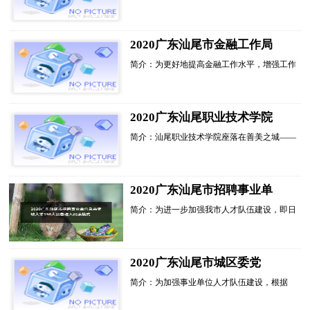
员队伍建设，根据《汕尾市机构编制委员会关
于印发<汕尾市市直单位政府聘员管理办法>
的通知》(汕机编〔2...
2020广东汕尾市金融工作局
招聘政府聘员招聘1人公告进
简介：为更好地提高金融工作水平，增强工作
入阅读模式
效能，根据《汕尾市机构编制委员会关于印发
<汕尾市市直单位政府聘员管理办法>的通
知》(汕机编【2018】95号)规定，经研究，汕
尾市金融工作局决定面向社会公开招聘政府聘
2020广东汕尾职业技术学院
员。现...
招聘党政管理服务人员（硕士
简介：汕尾职业技术学院座落在善美之城­­­——
研究生）招2人公告进入阅读
汕尾，蓝天碧海、风光旖旎，一座年轻而美丽
模式
的粤东滨海城市，广东省文明城市提名城市。
她是一所全日制公办普通高等院校。目前设有
8个系部，开设43个专业，拥有...
2020广东汕尾市招聘事业单
位急需紧缺人才150人公告进
简介：为进一步加强我市人才队伍建设，即日
入阅读模式
起面向社会公开招聘150名硕士研究生学历、
副高职称以上急需紧缺人才，现将有关事项公
告如下：一、招聘职位和要求具体职位和要求
详见附件1：《2020年广东省汕尾市公开招聘
2020广东汕尾市城区委党
事业...
校、区审计局招聘研究生学历
简介：为加强事业单位人才队伍建设，根据
事业单位工作人员2人公告进
《广东省事业单位公开招聘人员办法》、《汕
入阅读模式
尾市城区关于进一步加强人才工作的实施意