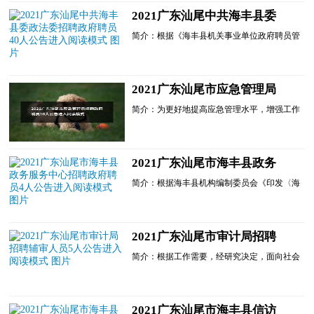
2021广东汕尾中共海丰县委
政法委招聘政府聘员40人公告
简介：根据《海丰县机关事业单位政府聘员管
进入阅读模式
理办法》(海机编〔2016〕21号)《中共海丰县
委机构编制委员会关于海丰县镇级民情地图应
用推广机构编制事......
2021广东汕尾市应急管理局
招聘政府聘员10人公告进入阅
简介：为更好地提高应急管理水平，增强工作
读模式
效能，根据《汕尾市机构编制委员会关于印发
<汕尾市市直单位政府聘员管理办法>的通
知》(汕机编【2018】9...
2021广东汕尾市海丰县政务
服务中心招聘政府聘员4人公
简介：根据海丰县机构编制委员会《印发〈海
告进入阅读模式
丰县机关事业单位政府聘员管理办法〉的通
知》(海机编〔2016〕21号)和《中共海丰县委
机构编制委员会关于...
2021广东汕尾市审计局招聘
辅审人员5人公告进入阅读模
简介：根据工作需要，经研究决定，面向社会
式
公开招聘辅审人员5名。现将有关事项公告如
下：一、招聘岗位、人数及要求见附件二、面
谈符合条件的应聘...
2021广东汕尾市海丰县信访