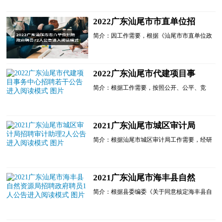
现将有关事项公告如下：一、单位介绍陆河县
代建项目事务中心为县人民政府办公室下属公
2022广东汕尾市市直单位招
益一类事业单位，主要负责县政府投资县属非
聘政府聘员72人公告进入阅读
经营性项目建设期......
简介：因工作需要，根据《汕尾市市直单位政
模式
府聘员管理办法》《关于规范使用市直机关事
业单位政府聘员的通知》等有关规定，汕尾市
市直7家单位决定......
2022广东汕尾市代建项目事
务中心招聘若干公告进入阅读
简介：根据工作需要，按照公开、公平、竞
模式
争、择优的原则，现面向社会公开招聘文秘、
工程造价员、招标采购管理员、工程师岗位工
作人员若干名，有关事项公告如下：一、单位
介绍汕尾市代建项目事务中心为市政府直属的
2021广东汕尾市城区审计局
正处级参公事业单位，主要负责市政府投资市
招聘审计助理2人公告进入阅
属非...
简介：根据汕尾市城区审计局工作需要，经研
读模式
究决定，面向社会公开招聘劳务派遣制审计助
理2名。现将有关事项公告如下：一、招聘职
位、人数及职责(一)招聘职位：审计助理(非公
务员编制、非事业编制);(二)招聘人数：2名(工
2021广东汕尾市海丰县自然
程类专业;计算机类专业);(三)工作职责：协助
资源局招聘政府聘员1人公告
审计人员对法......
简介：根据县委编委《关于同意核定海丰县自
进入阅读模式
然资源局政府聘员员额的批复》(海机编
﹝2020﹞104号)文件规定和自然资源局实际工
作需要，海丰县自然资源局决定面向社会公开