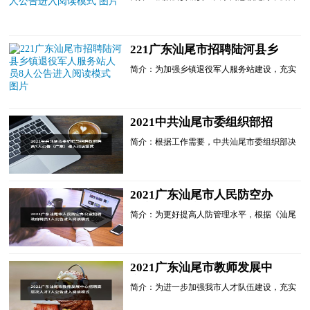
进入阅读模式
然资源局政府聘员员额的批复》(海机编
﹝2020﹞104号)文件规定和自然资源局实际工
作需要，海丰县自然资...
221广东汕尾市招聘陆河县乡
镇退役军人服务站人员8人公
简介：为加强乡镇退役军人服务站建设，充实
告进入阅读模式
乡镇退役军人服务站力量，进一步提升我县乡
镇退役军人服务站服务水平和能力，陆河县退
役军人事务局面向...
2021中共汕尾市委组织部招
聘政府聘员3人公告（广东）
简介：根据工作需要，中共汕尾市委组织部决
进入阅读模式
定面向社会公开招聘政府聘员。现将有关事项
公告如下。一、招聘原则坚持德才兼备的用人
标准，公开考试，...
2021广东汕尾市人民防空办
公室招聘政府聘员1人公告进
简介：为更好提高人防管理水平，根据《汕尾
入阅读模式
市机构编制委员会关于印发<汕尾市市直单位
政府聘员管理办法>的通知》(汕机编[2018]95
号)规定，经研究，...
2021广东汕尾市教师发展中
心招聘高层次人才7人公告进
简介：为进一步加强我市人才队伍建设，充实
入阅读模式
我市高层次人才队伍，经研究，汕尾市教师发
展中心决定面向社会公开招聘高层次人才。根