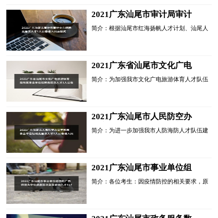
层次人才。根据《广东省事业单位公开招聘人
员办法》(省政府令第139号)等有关规定，现
2021广东汕尾市审计局审计
就有关事项公告如下：一、招聘原则(一)坚持
中心招聘高层次人才1人公告
德才兼备的原则;(......
简介：根据汕尾市红海扬帆人才计划、汕尾人
进入阅读模式
才工作方案和招才引智工作方案，为着力解决
审计高层次人才短板，推进汕尾审计工作发
展，经研究，汕尾市审计局所属事业单位汕尾
市审计局审计中心决定面向社会公开招聘高层
2021广东省汕尾市文化广电
次人才。根据《广东省事业单位公开招聘人员
旅游体育局所属事业单位招聘
办法》(省政府令第1......
简介：为加强我市文化广电旅游体育人才队伍
高层次人才3人公告（第二
建设，进一步充实我市高层次人才队伍，经研
批）进入阅读模式
究，汕尾市文化广电旅游体育局所属事业单位
决定面向社会公开招聘高层次人才。根据《广
东省事业单位公开招聘人员办法》(省政府令
2021广东汕尾市人民防空办
第139号)等有关规定，现就有关事项公告如
公室所属事业单位招聘高层次
下：一、招聘原则(一......
简介：为进一步加强我市人防海防人才队伍建
人才2人公告进入阅读模式
设，充实我市人防海防高层次人才队伍，经研
究，汕尾市人民防空办公室所属事业单位决定
面向社会公开招聘高层次人才。根据《广东省
事业单位公开招聘人员办法》(省政府令第139
2021广东汕尾市事业单位组
号)等有关规定，现就有关事项公告如下：
团赴广西师范大学引进高层次
一、招聘原则(一)坚......
简介：各位考生：因疫情防控的相关要求，原
急需紧缺人才517人补充公告
定于2021年10月19日14:00-17:00在广西师范大
进入阅读模式
学雁山校区李园前广场(广西桂林市雁山区雁
中路1号)的现场报......