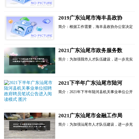
财政投资评审专业技术人员10名，具体招聘情
况如下：一、招聘职...
2019广东汕尾市海丰县政协
办公室招聘政府聘员3人公告
简介：根据工作需要，海丰县政协办公室决定
进入阅读模式
面向社会公开招聘政府聘员，现将相关招聘事
宜公告如下：一、招聘岗位及名额招聘海丰县
政协办公室政府聘...
2021广东汕尾市政务服务数
据管理局所属事业单位招聘高
简介：为加强我市人才队伍建设，进一步充实
层次人才1人公告（第三批）
我市高层次人才队伍，经研究，汕尾市政务服
进入阅读模式
务数据管理局所属事业单位汕尾市大数据管理
中心决定面向社会公开招聘高层次人才。根据
《广东省事业单位公开招聘人员办法》(省政
2021下半年广东汕尾市陆河
府令第139号)等有关规定，现就有关事项公告
县机关事业单位招聘政府聘员
如下：一、招聘原......
简介：2021年下半年陆河县机关事业单位公开
笔试公告进入阅读模式
招聘政府聘员报名已于2021年11月17日结束，
现将笔试工作有关事项公告如下：一、笔试时
间2021年11月27日......
2021广东汕尾市金融工作局
所属事业单位招聘高层次人才
简介：为加强汕尾市人才队伍建设，进一步充
2人公告（第二批）进入阅读
实汕尾高层次人才队伍，经研究，汕尾市金融
模式
工作局所属事业单位决定面向社会公开招聘高