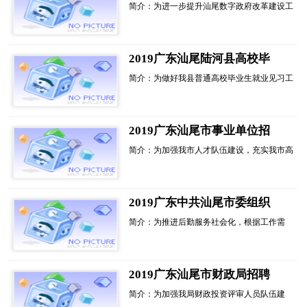
府”改革建设专家委员会专家
简介：为进一步提升汕尾数字政府改革建设工
组成员选聘30人公告进入阅读
作的科学化水平，充分发挥专家学者、行业领
模式
军人才的智力支持作用，更好地推进数字政府
改革建设工作，提...
2019广东汕尾陆河县高校毕
业生就业见习岗位75人公告进
简介：为做好我县普通高校毕业生就业见习工
入阅读模式
作，根据汕尾市人民政府《关于印发汕尾市贯
彻落实广东省进一步促进就业若干政策措施实
施意见的通知》(汕府〔2018〕65号)精神，结
合我县实际，现对我县5个见习基地提供的见
2019广东汕尾市事业单位招
习岗...
聘高层次人才7人公告进入阅
简介：为加强我市人才队伍建设，充实我市高
读模式
层次人才队伍，经研究，汕尾市规划编制研究
中心、汕尾高新区企业综合服务中心决定面向
社会公开招聘高层次人才。根据《广东省事业
单位公开招聘人员办法》等有关规定，现就有
2019广东中共汕尾市委组织
关...
部招聘政府聘员3人公告进入
简介：为推进后勤服务社会化，根据工作需
阅读模式
要，汕尾市委组织部决定面向社会公开招聘政
府聘员，现将有关事项公告如下：一、招聘岗
位及人数政府聘员3名，其中综合岗2名(岗位
代码A2001)，财会岗1名(岗位代码A2002)，详
2019广东汕尾市财政局招聘
见附件...
财政投资评审人员10人公告进
简介：为加强我局财政投资评审人员队伍建
入阅读模式
设，提高投资评审质效，现面向社会公开招聘