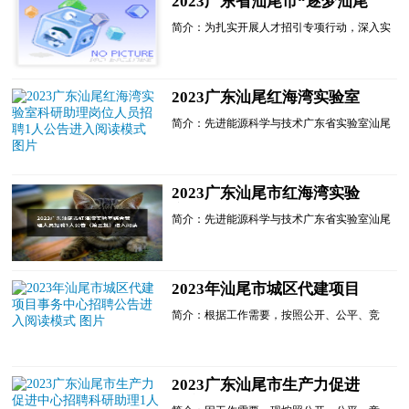
2023广东省汕尾市“逐梦汕尾
共创未来”事业单位招聘工作
简介：为扎实开展人才招引专项行动，深入实
人员6人公告进入阅读模式
施新时代人才强市战略，大力实施《汕尾市善
美英才计划》，根据《广东省事业单位公开招
聘人员办法》(省政府令第301号)规定，经研
究，我市市直事业单位决定面向社会公开招聘
2023广东汕尾红海湾实验室
事业单位工作人员。现将有关事项公告如下：
科研助理岗位人员招聘1人公
一、招聘原则
简介：先进能源科学与技术广东省实验室汕尾
(一......
告进入阅读模式
分中心(简称红海湾实验室)是2020年2月1日在
汕尾市注册成立的新型科研事业单位，是广东
省批准建设的第三......
2023广东汕尾市红海湾实验
室综合管理人员招聘1人公告
简介：先进能源科学与技术广东省实验室汕尾
（第三批）进入阅读模式
分中心(简称红海湾实验室)是2020年2月1日在
汕尾市注册成立的新型科研事业单位，是广东
省批准建设的第三......
2023年汕尾市城区代建项目
事务中心招聘公告进入阅读模
简介：根据工作需要，按照公开、公平、竞
式
争、择优的原则，现面向社会公开招聘工程管
理、前期管理、政策法规法务专员、资料档案
管理专员等岗位工作......
2023广东汕尾市生产力促进
中心招聘科研助理1人公告进