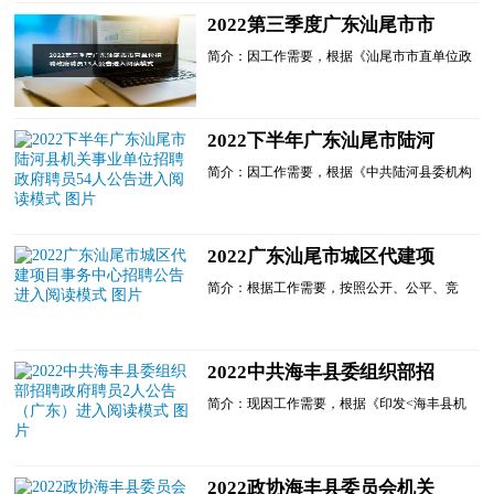
2022第三季度广东汕尾市市
直单位招聘政府聘员13人公告
简介：因工作需要，根据《汕尾市市直单位政
进入阅读模式
府聘员管理办法》《关于规范使用市直机关事
业单位政府聘员的通知》等有关规定，汕尾市
市直6家单位决定......
2022下半年广东汕尾市陆河
县机关事业单位招聘政府聘员
简介：因工作需要，根据《中共陆河县委机构
54人公告进入阅读模式
编制委员会关于印发<陆河县政府聘员管理办
法>的通知》(陆河机编〔2019〕72号)文件精
神，中共陆河县委政......
2022广东汕尾市城区代建项
目事务中心招聘公告进入阅读
简介：根据工作需要，按照公开、公平、竞
模式
争、择优的原则，现面向社会公开招聘文秘、
工程造价技术员、工程项目管理技术员、政策
法规法务专员、工程监督验收技术员等岗位工
作人员若干名，有关事项公告如下：一、单位
2022中共海丰县委组织部招
介绍汕尾市城区代建项目事务中心为汕尾市城
聘政府聘员2人公告（广东）
区人民政府办公室所......
简介：现因工作需要，根据《印发<海丰县机
进入阅读模式
关事业单位政府聘员管理办法>的通知》(海机
编〔2016〕21号)规定，经研究，中共海丰县
委组织部拟面向社会公开招聘政府聘员2名，
现公告如下：一、招聘原则坚持德才兼备的用
2022政协海丰县委员会机关
人标准，公开考试，择优聘用。(一)坚持公