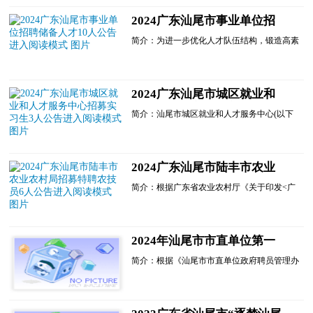
决定面向社会公开招聘政府聘员6名。现将有
关事项公告如下：
2024广东汕尾市事业单位招
一、招聘原则
聘储备人才10人公告进入阅读
坚持德才兼备的用人标准，公开考试，择优聘
简介：为进一步优化人才队伍结构，锻造高素
用。
模式
质专业化人才队伍，根据《广东省事业单位公
(一)坚持公平、公开、公......
开招聘人员办法》(省政府令第301号)的规
定，经研究，我市事......
2024广东汕尾市城区就业和
人才服务中心招募实习生3人
简介：汕尾市城区就业和人才服务中心(以下
公告进入阅读模式
简称区就业中心)为汕尾市城区人力资源和社
会保障局属下参公事业单位，主要负责承担就
业创业发展规划和政策实施工作、实施全区劳
动就业服务工作、人才服务工作等。为帮助青
2024广东汕尾市陆丰市农业
年加强岗位实践锻炼、提升就业能力，区就业
农村局招募特聘农技员6人公
中心现拟向社会公开......
简介：根据广东省农业农村厅《关于印发<广
告进入阅读模式
东省2023年基层农技推广体系改革与建设补助
项目实施方案>的通知》、汕尾市农业农村局
《关于印发<汕尾市2023年基层农技推广体系
改革与建设补助项目实施方案>的通知》、陆
2024年汕尾市市直单位第一
丰市农业农村局《关于印发<陆丰市特聘农技
批招聘政府聘员6人公告 进入
员考核管理办法>的通知......
简介：根据《汕尾市市直单位政府聘员管理办
阅读模式
法》《关于规范使用市直机关事业单位政府聘
员的通知》等有关规定，汕尾市市直2家单位
决定面向社会公开......