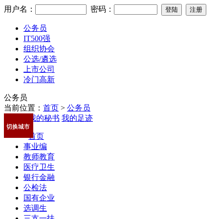
用户名：
密码：
公务员
IT500强
组织协会
公选/遴选
上市公司
冷门高新
公务员
当前位置：
首页
>
公务员
我的秘书
我的足迹
切换城市
首页
事业编
教师教育
医疗卫生
银行金融
公检法
国有企业
选调生
三支一扶