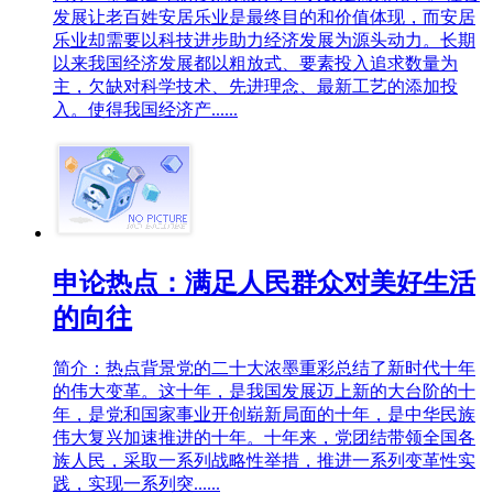
发展让老百姓安居乐业是最终目的和价值体现，而安居
乐业却需要以科技进步助力经济发展为源头动力。长期
以来我国经济发展都以粗放式、要素投入追求数量为
主，欠缺对科学技术、先进理念、最新工艺的添加投
入。使得我国经济产......
申论热点：满足人民群众对美好生活
的向往
简介：热点背景党的二十大浓墨重彩总结了新时代十年
的伟大变革。这十年，是我国发展迈上新的大台阶的十
年，是党和国家事业开创崭新局面的十年，是中华民族
伟大复兴加速推进的十年。十年来，党团结带领全国各
族人民，采取一系列战略性举措，推进一系列变革性实
践，实现一系列突......