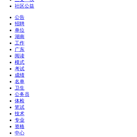
社区公益
公告
招聘
单位
湖南
工作
广东
阅读
模式
考试
成绩
名单
卫生
公务员
体检
笔试
技术
专业
资格
中心