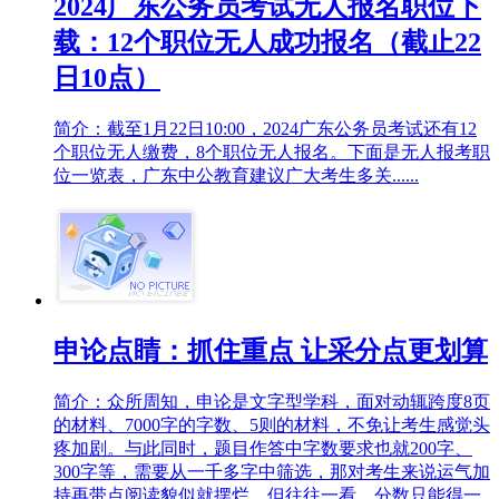
2024广东公务员考试无人报名职位下
载：12个职位无人成功报名（截止22
日10点）
简介：截至1月22日10:00，2024广东公务员考试还有12
个职位无人缴费，8个职位无人报名。下面是无人报考职
位一览表，广东中公教育建议广大考生多关......
申论点睛：抓住重点 让采分点更划算
简介：众所周知，申论是文字型学科，面对动辄跨度8页
的材料、7000字的字数、5则的材料，不免让考生感觉头
疼加剧。与此同时，题目作答中字数要求也就200字、
300字等，需要从一千多字中筛选，那对考生来说运气加
持再带点阅读貌似就摆烂，但往往一看，分数只能得一