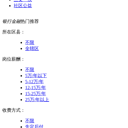
社区公益
银行金融
热门推荐
所在区县：
不限
全辖区
岗位薪酬：
不限
5万/年以下
5-12万/年
12-15万/年
15-25万/年
25万/年以上
收费方式：
不限
先定后付