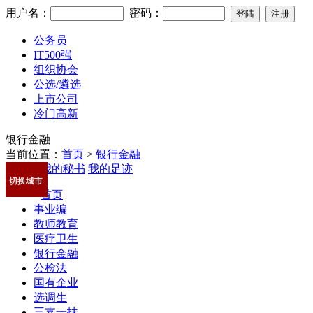
用户名：
密码：
公务员
IT500强
组织协会
公选/遴选
上市公司
冷门高新
银行金融
当前位置：
首页
>
银行金融
我的秘书
我的足迹
切换城市
首页
事业编
教师教育
医疗卫生
银行金融
公检法
国有企业
选调生
三支一扶