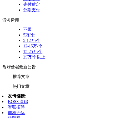
先付后定
分期支付
咨询费佣：
不限
5万/个
5-12万/个
12-15万/个
15-25万/个
25万/个以上
银行金融
最新公告
推荐文章
热门文章
友情链接
:
BOSS 直聘
智联招聘
前程无忧