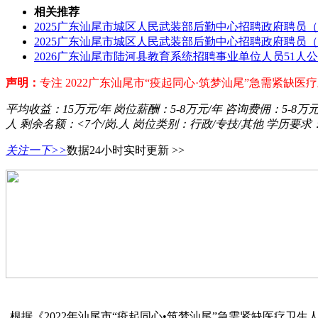
相关推荐
2025广东汕尾市城区人民武装部后勤中心招聘政府聘员
2025广东汕尾市城区人民武装部后勤中心招聘政府聘员
2026广东汕尾市陆河县教育系统招聘事业单位人员51人
声明：
专注 2022广东汕尾市“疫起同心·筑梦汕尾”急需紧
平均收益：
15万元/年
岗位薪酬：
5-8万元/年
咨询费佣：
5-8万
人
剩余名额：
<7个/岗.人
岗位类别：
行政/专技/其他
学历要求
关注一下>>
数据24小时实时更新 >>
根据《2022年汕尾市“疫起同心•筑梦汕尾”急需紧缺医疗