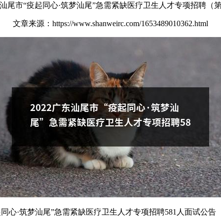
2年汕尾市“疫起同心·筑梦汕尾”急需紧缺医疗卫生人才专项招聘（
文章来源：https://www.shanweirc.com/1653489010362.html
疫起同心·筑梦汕尾”急需紧缺医疗卫生人才专项招聘581人面试公