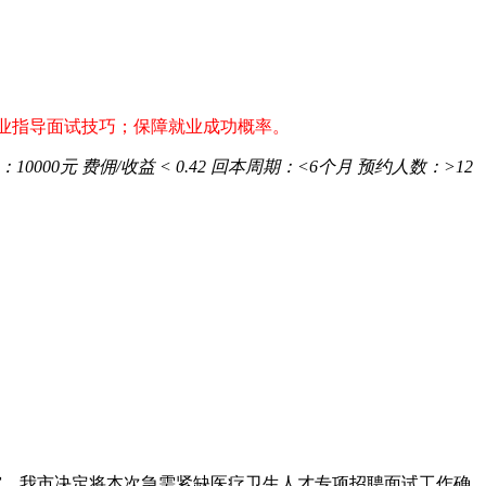
；专业指导面试技巧；保障就业成功概率。
：
10000元
费佣/收益
< 0.42
回本周期：
<6个月
预约人数：
>12
研究，我市决定将本次急需紧缺医疗卫生人才专项招聘面试工作确