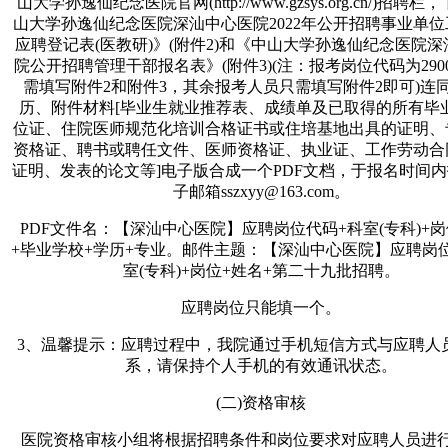
山大学孙逸仙纪念医院官网(http://www.gzsys.org.cn/)招聘
山大学孙逸仙纪念医院深汕中心医院2022年公开招聘事业单
应聘登记表(医教研)》(附件2)和《中山大学孙逸仙纪念医院
院公开招聘管理干部报名表》(附件3)(注：报考岗位代码为290
需填写附件2和附件3，其余报考人员只需填写附件2即可)连
历、附件材料[毕业生就业推荐表、成绩单及已取得的所有毕
位证、住院医师规范化培训合格证书或住培基地出具的证明、
资格证、聘书或聘任文件、医师资格证、执业证、工作劳动合
证明、发表的论文等]电子版合成一个PDF文档，于报名时间
子邮箱sszxyy@163.com。
PDF文件名：【深汕中心医院】应聘岗位代码+科室(专科)+岗
+毕业学校+学历+专业。邮件主题：【深汕中心医院】应聘岗
室(专科)+岗位+姓名+第二十九批招聘。
应聘岗位只能填一个。
3、温馨提示：应聘过程中，我院通过手机短信方式与应聘人
系，请保持个人手机的有效通讯状态。
(二)资格审核
医院资格审核小组将根据招聘条件和岗位要求对应聘人员进