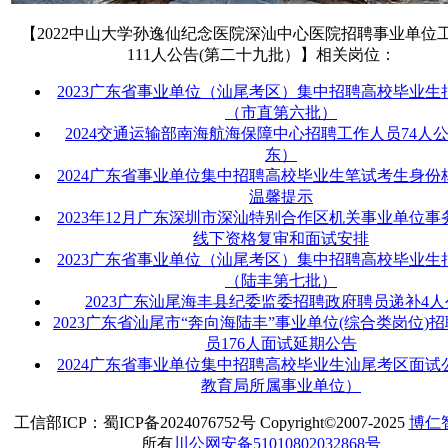
【2022中山大学孙逸仙纪念医院深汕中心医院招聘事业单位
111人公告(第二十九批）】相关岗位：
2023广东省事业单位（汕尾考区）集中招聘高校毕业生
（市直第六批）
2024交通运输部南海航海保障中心招聘工作人员74人
东）
2024广东省事业单位集中招聘高校毕业生笔试考生身份
温馨提示
2023年12月广东深圳市深汕特别合作区机关事业单位事
线下资格复审和面试安排
2023广东省事业单位（汕尾考区）集中招聘高校毕业生
（陆丰第七批）
2023广东汕尾海丰县纪委监委招聘政府聘员递补4人
2023广东省汕尾市“奔向海陆丰”事业单位(综合类岗位)
员176人面试延期公告
2024广东省事业单位集中招聘高校毕业生汕尾考区面试
教育局所属事业单位）
工信部ICP：蜀ICP备2024076752号 Copyright©2007-2025
博仁
所有
川公网安备51010802032868号