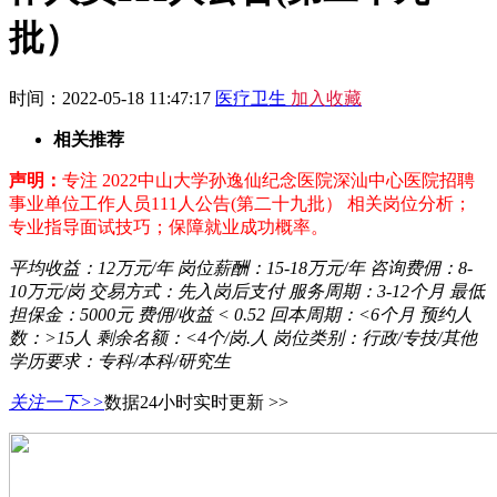
批）
时间：2022-05-18 11:47:17
医疗卫生
加入收藏
相关推荐
声明：
专注 2022中山大学孙逸仙纪念医院深汕中心医院招聘
事业单位工作人员111人公告(第二十九批） 相关岗位分析；
专业指导面试技巧；保障就业成功概率。
平均收益：
12万元/年
岗位薪酬：
15-18万元/年
咨询费佣：
8-
10万元/岗
交易方式：
先入岗后支付
服务周期：
3-12个月
最低
担保金：
5000元
费佣/收益
< 0.52
回本周期：
<6个月
预约人
数：
>15人
剩余名额：
<4个/岗.人
岗位类别：
行政/专技/其他
学历要求：
专科/本科/研究生
关注一下>>
数据24小时实时更新 >>