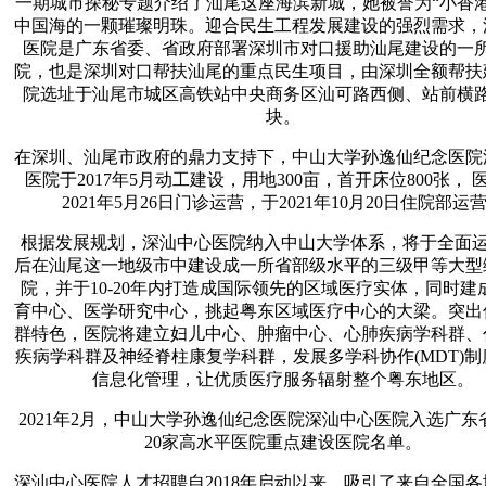
一期城市探秘专题介绍了汕尾这座海滨新城，她被誉为“小香港
中国海的一颗璀璨明珠。迎合民生工程发展建设的强烈需求，
医院是广东省委、省政府部署深圳市对口援助汕尾建设的一
院，也是深圳对口帮扶汕尾的重点民生项目，由深圳全额帮扶
院选址于汕尾市城区高铁站中央商务区汕可路西侧、站前横
块。
在深圳、汕尾市政府的鼎力支持下，中山大学孙逸仙纪念医院
医院于2017年5月动工建设，用地300亩，首开床位800张， 
2021年5月26日门诊运营，于2021年10月20日住院部运
根据发展规划，深汕中心医院纳入中山大学体系，将于全面运营
后在汕尾这一地级市中建设成一所省部级水平的三级甲等大型
院，并于10-20年内打造成国际领先的区域医疗实体，同时建
育中心、医学研究中心，挑起粤东区域医疗中心的大梁。突出
群特色，医院将建立妇儿中心、肿瘤中心、心肺疾病学科群、
疾病学科群及神经脊柱康复学科群，发展多学科协作(MDT)
信息化管理，让优质医疗服务辐射整个粤东地区。
2021年2月，中山大学孙逸仙纪念医院深汕中心医院入选广东
20家高水平医院重点建设医院名单。
深汕中心医院人才招聘自2018年启动以来，吸引了来自全国