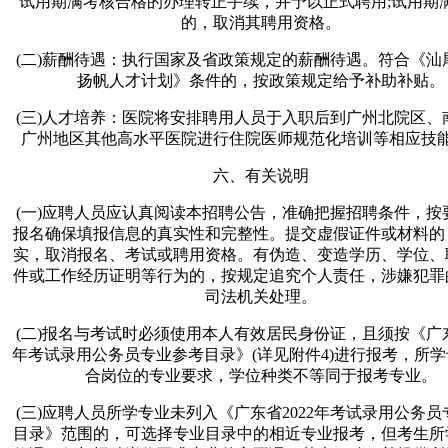
试用期满考核合格的办理转正手续，并予以正式聘用;试用期
的，取消其聘用资格。
(二)薪酬待遇：执行国家及省政策规定的薪酬待遇。符合《汕
扬帆人才计划》条件的，按政策规定给予补助补贴。
(三)人才培养：医院将安排聘用人员于入职后到广州北院区、
广州地区其他高水平医院进行住院医师规范化培训等相应技
六、有关说明
(一)应聘人员应认真阅读本招聘公告，准确把握招聘条件，按
报名确保填报信息的真实性和完整性。提交虚假证件或材料的
实，取消报名、考试或聘用资格。有伪造、变造学历、学位、
件或工作经历证明等行为的，按规定追究个人责任，涉嫌犯罪
司法机关处理。
(二)报名与考试时必须使用本人有效居民身份证，且须按《广东
年考试录用公务员专业参考目录》(详见附件4)进行报考，所
合岗位的专业要求，学位种类不等同于报考专业。
(三)应聘人员所学专业未列入《广东省2022年考试录用公务
目录》范围的，可选择专业目录中的相近专业报考，但考生所