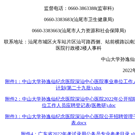
监督电话：0660-3863388(监审科)
0660-3383683(汕尾市卫生健康局)
0660-3383663(汕尾市人力资源和社会保障局)
联系地址：汕尾市城区火车站片区汕可路西侧、站前横路以南
医院行政楼2楼人事科
中山大学孙逸仙
202
附件1：中山大学孙逸仙纪念医院深汕中心医院事业单位工作
计划(第二十九批).xlsx
附件2：中山大学孙逸仙纪念医院深汕中心医院2022年公开招
位工作人员应聘登记表(医教研).doc
附件3：中山大学孙逸仙纪念医院深汕中心医院公开招聘管理
表.docx
附件4：广东省2022年考试录用公务员专业参考目录.xl