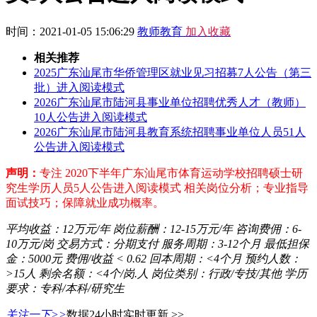
时间：2021-01-05 15:06:29
教师教育
加入收藏
相关推荐
2025广东汕尾市华侨管理区就业见习招募7人公告（第三
批）进入阅读模式
2026广东汕尾市陆河县事业单位招聘优秀人才（教师）
10人公告进入阅读模式
2026广东汕尾市陆河县教育系统招聘事业单位人员51人
公告进入阅读模式
声明：
专注 2020下半年广东汕尾市体育运动学校招聘硕士研
究生学历人员5人公告进入阅读模式 相关岗位分析；专业指导
面试技巧；保障就业成功概率。
平均收益：
12万元/年
岗位薪酬：
12-15万元/年
咨询费佣：
6-
10万元/岗
交易方式：
分期支付
服务周期：
3-12个月
最低担保
金：
5000元
费佣/收益
< 0.62
回本周期：
<4个月
预约人数：
>15人
剩余名额：
<4个/岗.人
岗位类别：
行政/专技/其他
学历
要求：
专科/本科/研究生
关注一下>>
数据24小时实时更新 >>