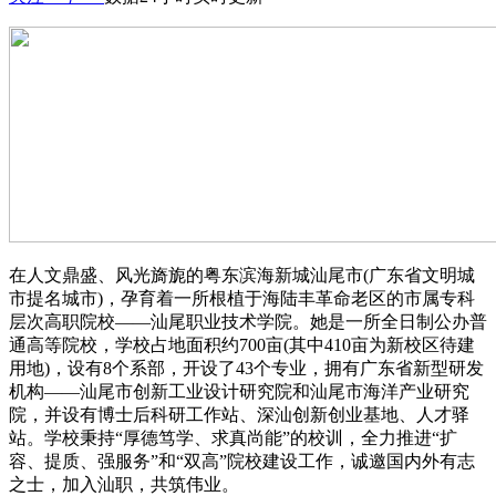
在人文鼎盛、风光旖旎的粤东滨海新城汕尾市(广东省文明城
市提名城市)，孕育着一所根植于海陆丰革命老区的市属专科
层次高职院校——汕尾职业技术学院。她是一所全日制公办普
通高等院校，学校占地面积约700亩(其中410亩为新校区待建
用地)，设有8个系部，开设了43个专业，拥有广东省新型研发
机构——汕尾市创新工业设计研究院和汕尾市海洋产业研究
院，并设有博士后科研工作站、深汕创新创业基地、人才驿
站。学校秉持“厚德笃学、求真尚能”的校训，全力推进“扩
容、提质、强服务”和“双高”院校建设工作，诚邀国内外有志
之士，加入汕职，共筑伟业。