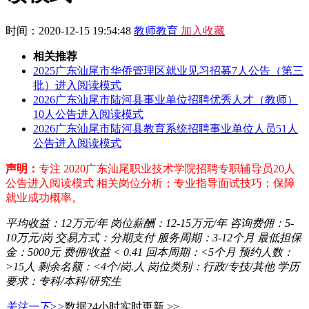
时间：2020-12-15 19:54:48
教师教育
加入收藏
相关推荐
2025广东汕尾市华侨管理区就业见习招募7人公告（第三
批）进入阅读模式
2026广东汕尾市陆河县事业单位招聘优秀人才（教师）
10人公告进入阅读模式
2026广东汕尾市陆河县教育系统招聘事业单位人员51人
公告进入阅读模式
声明：
专注 2020广东汕尾职业技术学院招聘专职辅导员20人
公告进入阅读模式 相关岗位分析；专业指导面试技巧；保障
就业成功概率。
平均收益：
12万元/年
岗位薪酬：
12-15万元/年
咨询费佣：
5-
10万元/岗
交易方式：
分期支付
服务周期：
3-12个月
最低担保
金：
5000元
费佣/收益
< 0.41
回本周期：
<5个月
预约人数：
>15人
剩余名额：
<4个/岗.人
岗位类别：
行政/专技/其他
学历
要求：
专科/本科/研究生
关注一下>>
数据24小时实时更新 >>