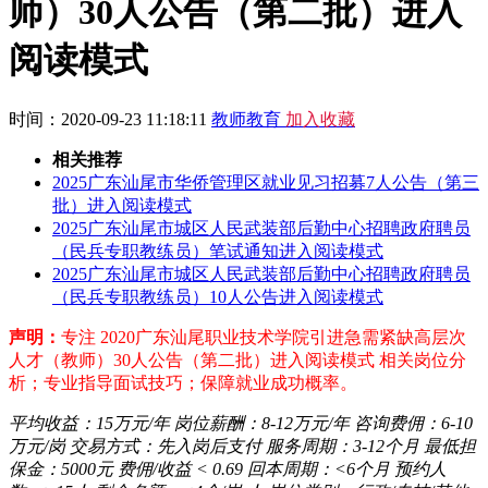
师）30人公告（第二批）进入
阅读模式
时间：2020-09-23 11:18:11
教师教育
加入收藏
相关推荐
2025广东汕尾市华侨管理区就业见习招募7人公告（第三
批）进入阅读模式
2025广东汕尾市城区人民武装部后勤中心招聘政府聘员
（民兵专职教练员）笔试通知进入阅读模式
2025广东汕尾市城区人民武装部后勤中心招聘政府聘员
（民兵专职教练员）10人公告进入阅读模式
声明：
专注 2020广东汕尾职业技术学院引进急需紧缺高层次
人才（教师）30人公告（第二批）进入阅读模式 相关岗位分
析；专业指导面试技巧；保障就业成功概率。
平均收益：
15万元/年
岗位薪酬：
8-12万元/年
咨询费佣：
6-10
万元/岗
交易方式：
先入岗后支付
服务周期：
3-12个月
最低担
保金：
5000元
费佣/收益
< 0.69
回本周期：
<6个月
预约人