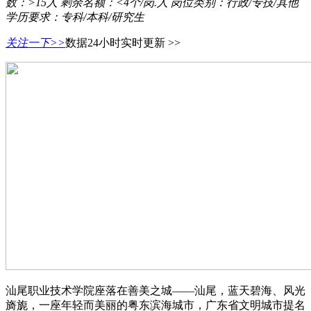
数：
>15人
剩余名额：
<4个/岗.人
岗位类别：
行政/专技/其他
学历要求：
专科/本科/研究生
关注一下>>
数据24小时实时更新 >>
汕尾职业技术学院座落在善美之城——汕尾，蓝天碧海、风光
旖旎，一座年轻而美丽的粤东滨海城市，广东省文明城市提名