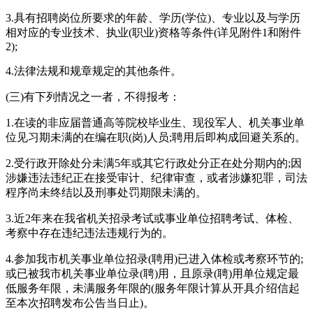
3.具有招聘岗位所要求的年龄、学历(学位)、专业以及与学历
相对应的专业技术、执业(职业)资格等条件(详见附件1和附件
2);
4.法律法规和规章规定的其他条件。
(三)有下列情况之一者，不得报考：
1.在读的非应届普通高等院校毕业生、现役军人、机关事业单
位见习期未满的在编在职(岗)人员;聘用后即构成回避关系的。
2.受行政开除处分未满5年或其它行政处分正在处分期内的;因
涉嫌违法违纪正在接受审计、纪律审查，或者涉嫌犯罪，司法
程序尚未终结以及刑事处罚期限未满的。
3.近2年来在我省机关招录考试或事业单位招聘考试、体检、
考察中存在违纪违法违规行为的。
4.参加我市机关事业单位招录(聘用)已进入体检或考察环节的;
或已被我市机关事业单位录(聘)用，且原录(聘)用单位规定最
低服务年限，未满服务年限的(服务年限计算从开具介绍信起
至本次招聘发布公告当日止)。