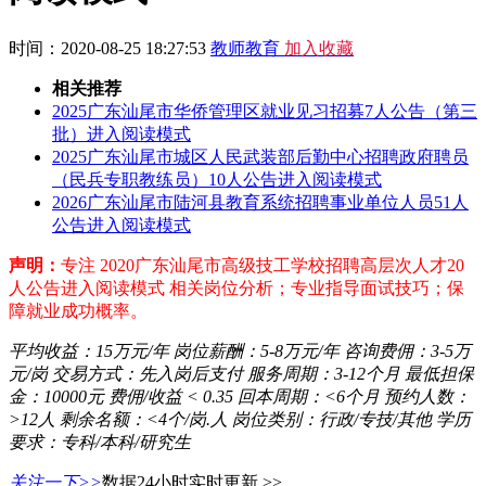
时间：2020-08-25 18:27:53
教师教育
加入收藏
相关推荐
2025广东汕尾市华侨管理区就业见习招募7人公告（第三
批）进入阅读模式
2025广东汕尾市城区人民武装部后勤中心招聘政府聘员
（民兵专职教练员）10人公告进入阅读模式
2026广东汕尾市陆河县教育系统招聘事业单位人员51人
公告进入阅读模式
声明：
专注 2020广东汕尾市高级技工学校招聘高层次人才20
人公告进入阅读模式 相关岗位分析；专业指导面试技巧；保
障就业成功概率。
平均收益：
15万元/年
岗位薪酬：
5-8万元/年
咨询费佣：
3-5万
元/岗
交易方式：
先入岗后支付
服务周期：
3-12个月
最低担保
金：
10000元
费佣/收益
< 0.35
回本周期：
<6个月
预约人数：
>12人
剩余名额：
<4个/岗.人
岗位类别：
行政/专技/其他
学历
要求：
专科/本科/研究生
关注一下>>
数据24小时实时更新 >>