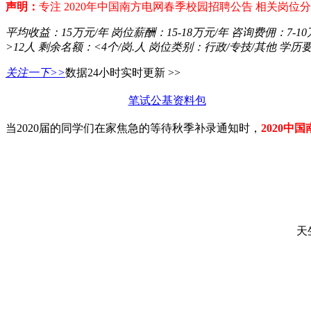
声明：
专注 2020年中国南方电网春季校园招聘公告 相关岗
平均收益：
15万元/年
岗位薪酬：
15-18万元/年
咨询费佣：
7-1
>12人
剩余名额：
<4个/岗.人
岗位类别：
行政/专技/其他
学历
关注一下>>
数据24小时实时更新 >>
笔试公基资料包
当2020届的同学们在家焦急的等待秋季补录通知时，
2020
天