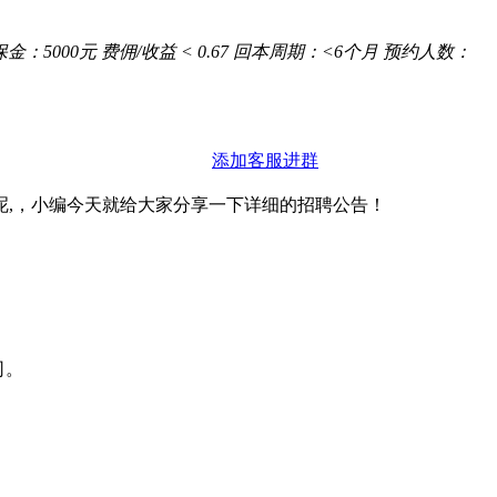
保金：
5000元
费佣/收益
< 0.67
回本周期：
<6个月
预约人数：
添加客服进群
呢,，小编今天就给大家分享一下详细的招聘公告！
司。